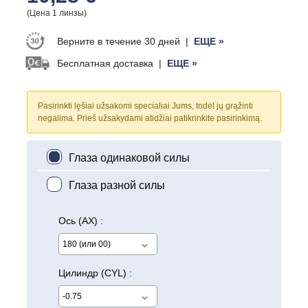
(Цена 1 линзы)
Верните в течение 30 дней
|
ЕЩЕ »
Бесплатная доставка
|
ЕЩЕ »
Pasirinkti lęšiai užsakomi specialiai Jums, todėl jų grąžinti
negalima. Prieš užsakydami atidžiai patikrinkite pasirinkimą.
Глаза одинаковой силы
Глаза разной силы
Ось (AX) :
Цилиндр (CYL) :