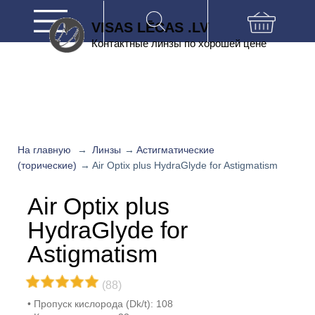
VISAS LĒCAS .LV
Контактные линзы по хорошей цене
На главную
→
Линзы
→
Астигматические
(торические)
→
Air Optix plus HydraGlyde for Astigmatism
Air Optix plus
HydraGlyde for
Astigmatism
(88)
Пропуск кислорода (Dk/t): 108