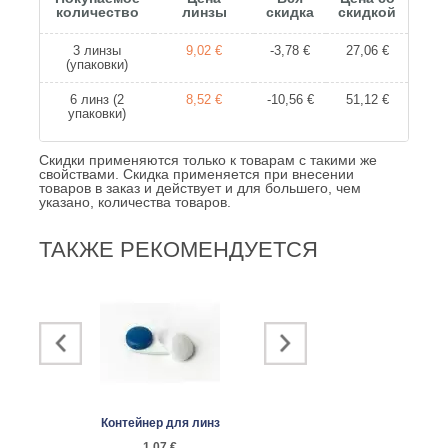
количество
линзы
скидка
скидкой
3 линзы
9,02 €
-3,78 €
27,06 €
(упаковки)
6 линз (2
8,52 €
-10,56 €
51,12 €
упаковки)
Скидки применяются только к товарам с такими же
свойствами. Скидка применяется при внесении
товаров в заказ и действует и для большего, чем
указано, количества товаров.
ТАКЖЕ РЕКОМЕНДУЕТСЯ
Контейнер для линз
EyeSmile...
Пинцет
1,07 €
7,70 €
1