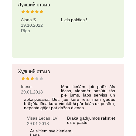
Лучший отзыв
Aļona S
Liels paldies !
19.10.2022
Rīga
Худший отзыв
Inese.
Man tiešām ļoti patīk šīs
lēcas, vienmēr pasūtu tās
29.01.2018
pie jums, labs serviss un
apkalpošana. Bet, jau kuru reizi man gadās
brāķēta lēca kura vienkārši pārdalās uz pusēm,
nepastaigājot pat dažas dienas
Visas Lecas .LV
Brāķa gadījumos rakstiet
uz e-pastu.
29.01.2018
Ar siltiem sveicieniem,
Lana