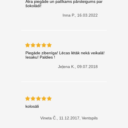
Ātra piegāde un patīkams pārsteigums par
šokolādi!
Inna P.,
16.03.2022
Piegāde zibenīga! Lēcas lētāk nekā veikalā!
Iesaku! Paldies !
Jeļena K.,
09.07.2018
kolosāli
Vineta Č.,
11.12.2017, Ventspils