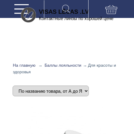
VISAS LĒCAS .LV
Контактные линзы по хорошей цене
На главную
→
Баллы лояльности
→
Для красоты и
здоровья