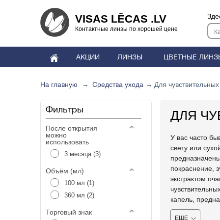
Зде
VISAS LĒCAS .LV
Контактные линзы по хорошей цене
АКЦИИ
ЛИНЗЫ
ЦВЕТНЫЕ ЛИНЗ
На главную
→
Средства ухода
→
Для чувствительных
Фильтры
ДЛЯ ЧУ
После открытия
можно
У вас часто бы
использовать
свету или сухо
3 месяца
(3)
предназначены
покраснение, з
Объём (мл)
экстрактом оч
100 мл
(1)
чувствительных
360 мл
(2)
капель, предна
своим лечемны
Торговый знак
ЕЩЕ