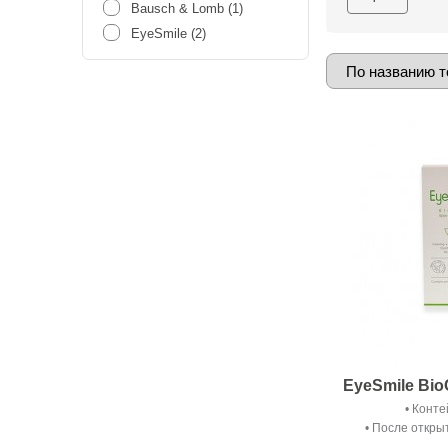
вещество - а э
Bausch & Lomb
(1)
вомпалений гла
EyeSmile
(2)
очищает и дез
налет и белков
наслаждаться 
EyeSmile BioC
Конте
После открыт