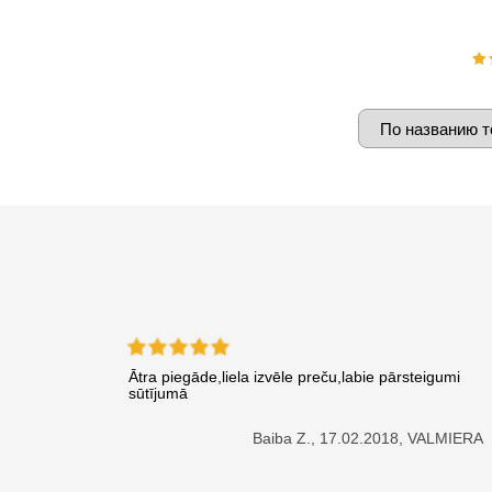
Ātra piegāde,liela izvēle preču,labie pārsteigumi
sūtījumā
Baiba Z.,
17.02.2018, VALMIERA