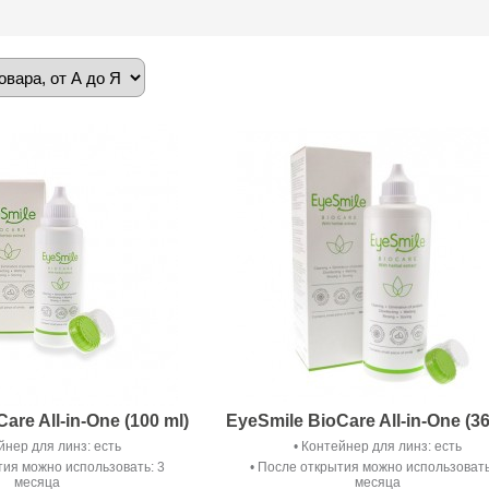
то очень важно для чувствительных, часто страдающих от
з. Мягкая, предназначенная для чувствительных глаз жидкость
инфицирует гибкие контактные линзы, устраняет скопившийся
ый осадок. Она придает глазам свежесть и позволяет
комфортом в любой обстановке.
are All-in-One (100 ml)
EyeSmile BioCare All-in-One (36
йнер для линз: есть
Контейнер для линз: есть
ия можно использовать: 3
После открытия можно использовать
месяца
месяца