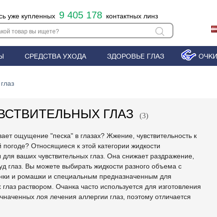
9 405 178
сь уже купленных
контактных линз
Ы
СРЕДСТВА УХОДА
ЗДОРОВЬЕ ГЛАЗ
ОЧК
 глаз
ВСТВИТЕЛЬНЫХ ГЛАЗ
(3)
вает ощущение "песка" в глазах? Жжение, чувствительность к
й погоде? Относящиеся к этой категории жидкости
 для ваших чувствительных глаз. Она снижает раздражение,
уд глаз. Вы можете выбирать жидкости разного объема с
анки и ромашки и специальным предназначенным для
 глаз раствором. Очанка часто используется для изготовления
чначенных лоя лечения аллергии глаз, поэтому отличается
м действием. Ромашка действует как противовоспалительное