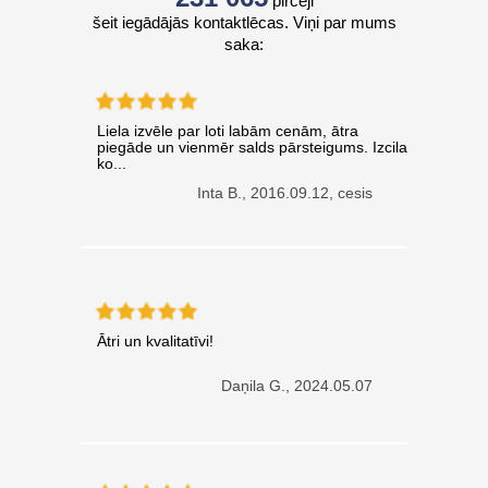
pircēji
šeit iegādājās kontaktlēcas. Viņi par mums
saka:
Liela izvēle par loti labām cenām, ātra
piegāde un vienmēr salds pārsteigums. Izcila
ko...
Inta B.,
2016.09.12, cesis
Ātri un kvalitatīvi!
Daņila G.,
2024.05.07