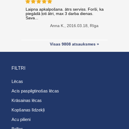
Laipna apkalpošana. ātrs serviss. Forši, ka
piegādā ļoti ātri, max 3 darba dienas.
Sava...
Anna K.,
2016.03.18, Rīga
Visas 9808 atsauksmes »
FILTRI
Lēcas
Acis paspilgtinošas lēcas
Krāsainas lēcas
Kopšanas līdzekļi
Acu pilieni
Brilles