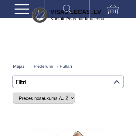
VISAS LĒCAS .LV
Kontaktlēcas par labu cenu
Mājas
→
Piederumi
→
Futlāri
Filtri