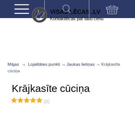
VISAS LĒCAS .LV
Kontaktlēcas par labu cenu
Mājas
→
Lojalitātes punkti
→
Jaukas lietiņas
→
Krājkasīte
cūciņa
Krājkasīte cūciņa
(8)