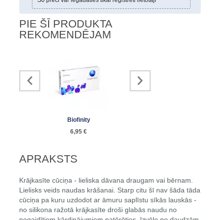
Šo preci var iegādāties tikai reģistrēti lietotāji
PIE ŠĪ PRODUKTA
REKOMENDĒJAM
Biofinity
Acuvue Oasys with...
Vaska 
6,95 €
5,40 €
0
APRAKSTS
Krājkasīte cūciņa - lieliska dāvana draugam vai bērnam.
Lielisks veids naudas krāšanai. Starp citu šī nav šāda tāda
cūciņa pa kuru uzdodot ar āmuru saplīstu sīkās lauskās -
no silikona ražotā krājkasīte droši glabās naudu no
negaidītiem kārdinājumiem patērēties. Izvēle no daudzām