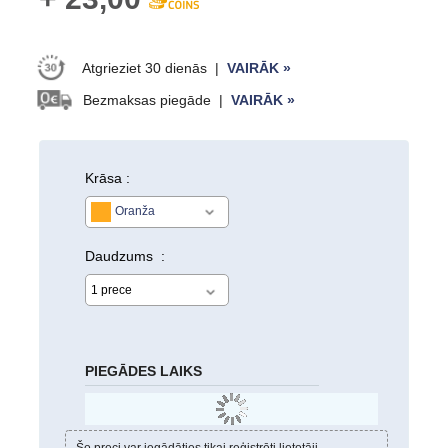
Atgrieziet 30 dienās
|
VAIRĀK »
Bezmaksas piegāde
|
VAIRĀK »
Krāsa :
Oranža
Daudzums :
PIEGĀDES LAIKS