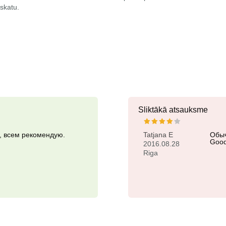
zskatu.
Sliktākā atsauksme
, всем рекомендую.
Tatjana E
Обыч
Good
2016.08.28
Riga