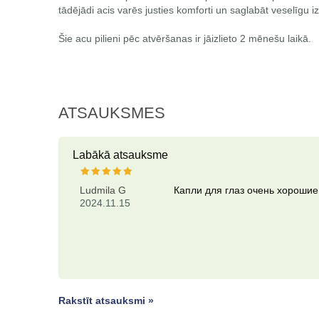
tādējādi acis varēs justies komforti un saglabāt veselīgu i
Šie acu pilieni pēc atvēršanas ir jāizlieto 2 mēnešu laikā.
ATSAUKSMES
Labākā atsauksme
Ludmila G
Капли для глаз очень хорошие
2024.11.15
Rakstīt atsauksmi »