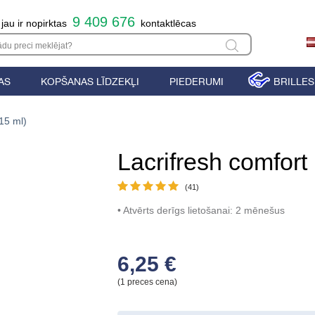
9 409 676
 jau ir nopirktas
kontaktlēcas
AS
KOPŠANAS LĪDZEKĻI
PIEDERUMI
BRILLES
(15 ml)
Lacrifresh comfort 
(41)
Atvērts derīgs lietošanai: 2 mēnešus
6,25 €
(1 preces cena)