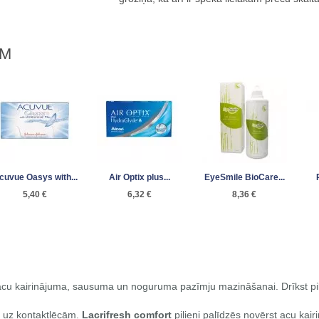
AM
cuvue Oasys with...
Air Optix plus...
EyeSmile BioCare...
5,40 €
6,32 €
8,36 €
ni acu kairinājuma, sausuma un noguruma pazīmju mazināšanai. Drīkst pil
eši uz kontaktlēcām.
Lacrifresh comfort
pilieni palīdzēs novērst acu kai