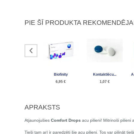
PIE ŠĪ PRODUKTA REKOMENDĒJ
Biofinity
Kontaktlēcu...
A
6,95 €
1,07 €
APRAKSTS
Atjaunojušies
Comfort Drops
acu pilieni! Mitrinoši pilie
Tieši tam arī ir paredzēti šie acu pilieni. Tos var pilināt ti