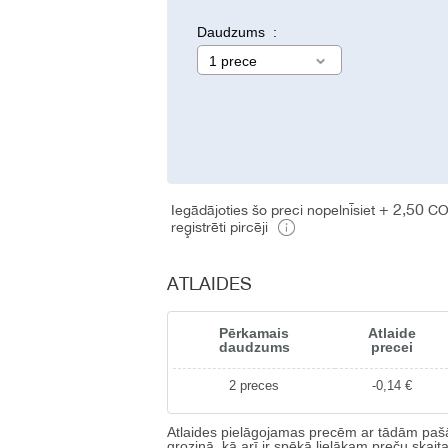
Daudzums :
1 prece
+ 2,50
Iegādājoties šo preci nopelnīsiet
CO
reģistrēti pircēji
ATLAIDES
Pērkamais
Atlaide
daudzums
precei
2 preces
-0,14 €
Atlaides pielāgojamas precēm ar tādām pašā
groziņā, kā arī ir spēkā lielākam preču skait