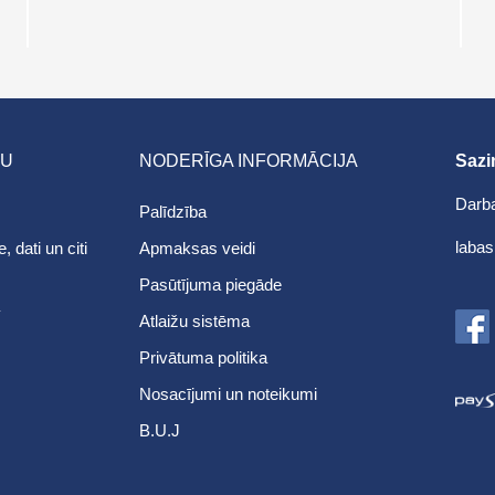
MU
NODERĪGA INFORMĀCIJA
Sazi
Darba
Palīdzība
labas
dati un citi
Apmaksas veidi
Pasūtījuma piegāde
Atlaižu sistēma
Privātuma politika
Nosacījumi un noteikumi
B.U.J