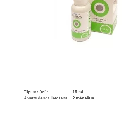
Tilpums (ml):
15 ml
Atvērts derīgs lietošanai:
2 mēnešus