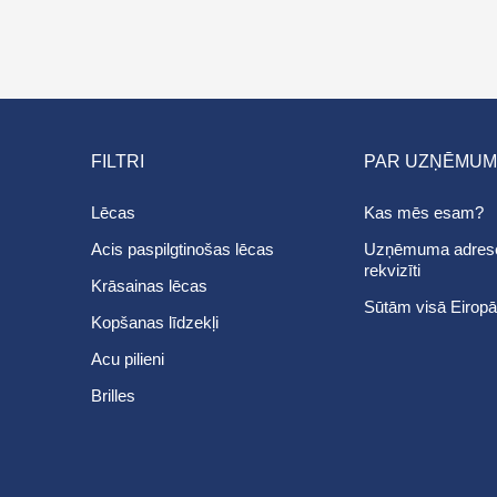
FILTRI
PAR UZŅĒMU
Lēcas
Kas mēs esam?
Acis paspilgtinošas lēcas
Uzņēmuma adrese, 
rekvizīti
Krāsainas lēcas
Sūtām visā Eiropā
Kopšanas līdzekļi
Acu pilieni
Brilles