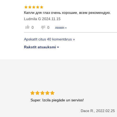
Капли для глаз очень хорошие, всем рекомендую.
Ludmila G
2024.11.15
0
0
Atbildēt »
Apskatīt citus 40 komentārus »
Rakstīt atsauksmi »
Super. Izcila piegāde un serviss!
Dace R.,
2022.02.25