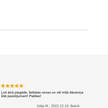
Ļoti ātrā piegāde, lieliskās cenas un vēl mīļā dāvaniņa
klāt pasūtījumam! Paldies!
Jūlija M.,
2022.12.19, Baloži