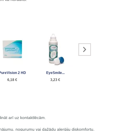
PureVision 2 HD
EyeSmile...
ReNu MultiPlus...
6,18 €
3,23 €
10,25 €
ināt arī uz kontaktlēcām.
rinājumu, nogurumu vai dažādu alerģiju diskomfortu,