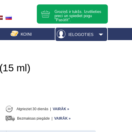
Groziņš ir tukšs. Izvēlieties
preci un spiediet pogu
"Pasūtīt".
KOINI
IELOGOTIES
(15 ml)
Atgrieziet 30 dienās
|
VAIRĀK »
Bezmaksas piegāde
|
VAIRĀK »