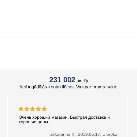
231 002
pircēji
šeit iegādājās kontaktlēcas. Viņi par mums saka:
Очень хороший магазин. Быстрая доставка и
хорошие цены.
Jekaterina K.,
2019.06.17, Ulbroka