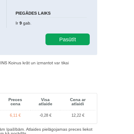
PIEGĀDES LAIKS
Ir
9
gab.
INS
Koinus krāt un izmantot var tikai
Preces
Visa
Cena ar
cena
atlaide
atlaidi
6,11 €
-0,28 €
12,22 €
m īpašībām. Atlaides pielāgojamas preces liekot
am kā norādīts.