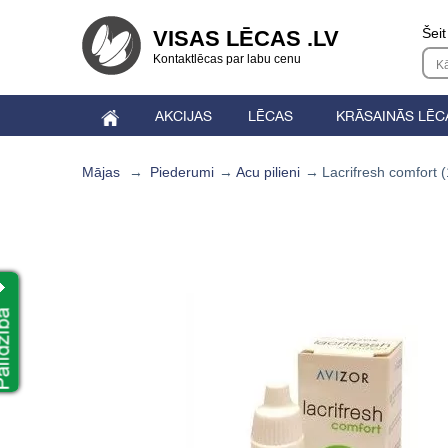
Šeit
VISAS LĒCAS .LV
Kontaktlēcas par labu cenu
AKCIJAS
LĒCAS
KRĀSAINĀS LĒC
Mājas
→
Piederumi
→
Acu pilieni
→
Lacrifresh comfort 