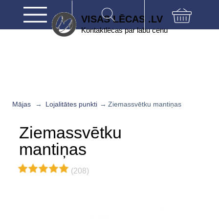
VISAS LĒCAS .LV
Kontaktlēcas par labu cenu
Mājas
→
Lojalitātes punkti
→
Ziemassvētku mantiņas
Ziemassvētku
mantiņas
(208)