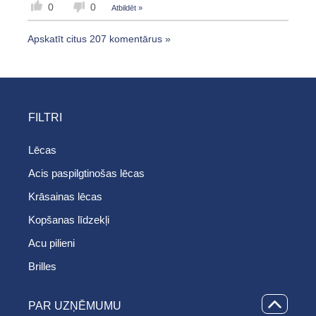
0
0
Atbildēt »
Apskatīt citus 207 komentārus »
FILTRI
Lēcas
Acis paspilgtinošas lēcas
Krāsainas lēcas
Kopšanas līdzekļi
Acu pilieni
Brilles
PAR UZŅĒMUMU