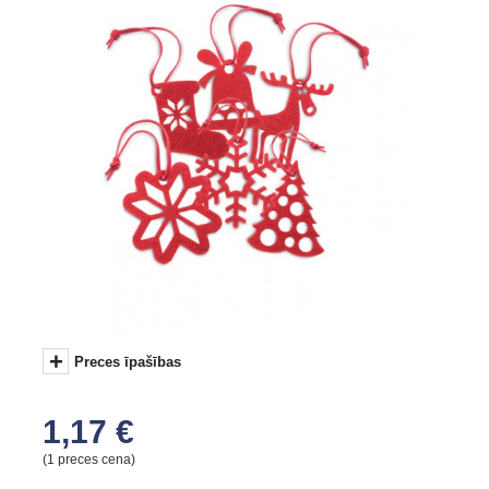
+
Preces īpašības
1,17 €
(1 preces cena)