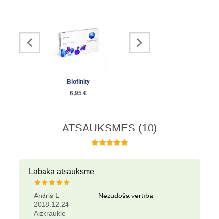
Biofinity
Acuvue Oasys with...
SofL
6,95 €
5,40 €
3
ATSAUKSMES
(10)
Labākā atsauksme
Andris L
Nezūdoša vērtība
2018.12.24
Aizkraukle